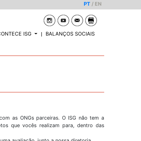
PT
/
EN
CONTECE ISG
BALANÇOS SOCIAIS
te com as ONGs parceiras. O ISG não tem a
etos que vocês realizam para, dentro das
ma avaliação, junto a nossa diretoria.