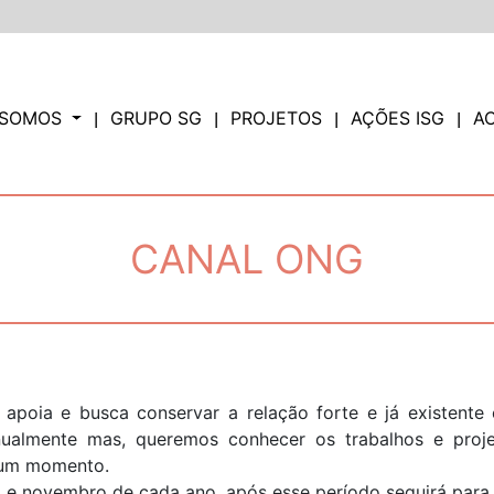
 SOMOS
GRUPO SG
PROJETOS
AÇÕES ISG
A
CANAL ONG
já apoia e busca conservar a relação forte e já existen
nualmente mas, queremos conhecer os trabalhos e proj
gum momento.
ro e novembro de cada ano, após esse período seguirá para u